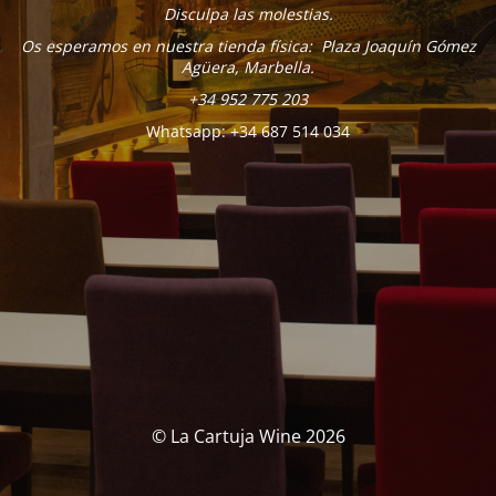
Disculpa las molestias.
Os esperamos en nuestra tienda física: Plaza Joaquín Gómez
Agüera, Marbella.
+34 952 775 203
Whatsapp: +34 687 514 034
© La Cartuja Wine 2026