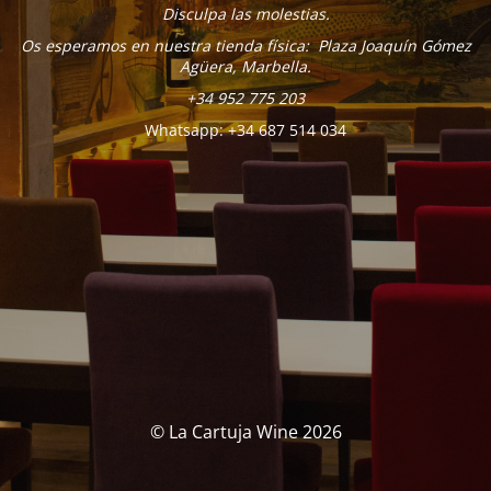
Disculpa las molestias.
Os esperamos en nuestra tienda física: Plaza Joaquín Gómez
Agüera, Marbella.
+34 952 775 203
Whatsapp: +34 687 514 034
© La Cartuja Wine 2026